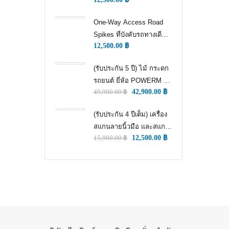
WAY TRAFFIC
CONTROL)
One-Way Access Road
Spikes ที่บังคับรถทางเดียว
12,500.00
฿
(ONE WAY TRAFFIC
CONTROL) (หนามแทง
(รับประกัน 5 ปี) ไม้ กระดก
ล้อ)
รถยนต์ ยี่ห้อ POWERM รุ่น
49,900.00
฿
42,900.00
฿
9000 ทนทานสูงที่สุด อึด
ทน แกร่ง รับประกัน 5 ปีเต็ม
(รับประกัน 4 ปีเต็ม) เครื่อง
สแกนลายนิ้วมือ และสแกน
15,900.00
฿
12,500.00
฿
ใบหน้า สำหรับลงเวลา
พนักงาน แชทเคเทโค
ZKTECO ของแท้