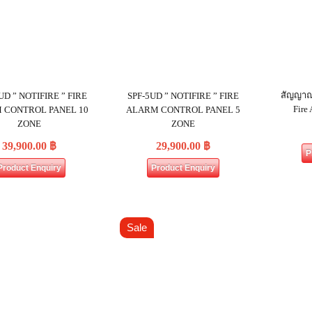
สัญญาณ
UD ” NOTIFIRE ” FIRE
SPF-5UD ” NOTIFIRE ” FIRE
Fire 
 CONTROL PANEL 10
ALARM CONTROL PANEL 5
ZONE
ZONE
39,900.00
฿
29,900.00
฿
P
Product Enquiry
Product Enquiry
Sale