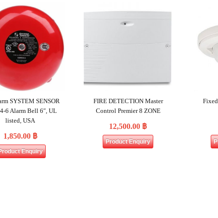
Alarm SYSTEM SENSOR
FIRE DETECTION Master
Fixe
-6 Alarm Bell 6″, UL
Control Premier 8 ZONE
listed, USA
12,500.00
฿
1,850.00
฿
Product Enquiry
P
Product Enquiry