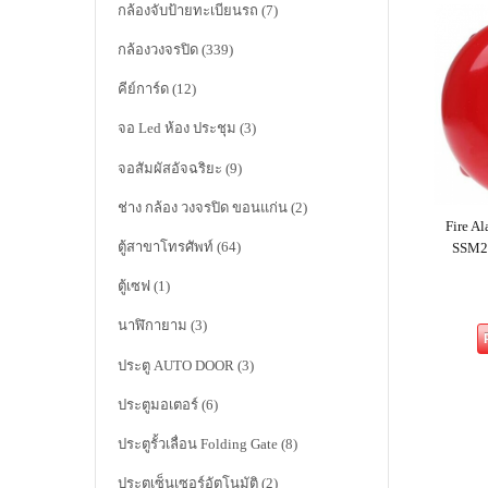
กล้องจับป้ายทะเบียนรถ
(7)
กล้องวงจรปิด
(339)
คีย์การ์ด
(12)
จอ Led ห้อง ประชุม
(3)
จอสัมผัสอัจฉริยะ
(9)
ช่าง กล้อง วงจรปิด ขอนแก่น
(2)
Fire 
ตู้สาขาโทรศัพท์
(64)
SSM24
ตู้เซฟ
(1)
นาฬิกายาม
(3)
ประตู AUTO DOOR
(3)
ประตูมอเตอร์
(6)
ประตูรั้วเลื่อน Folding Gate
(8)
ประตูเซ็นเซอร์อัตโนมัติ
(2)