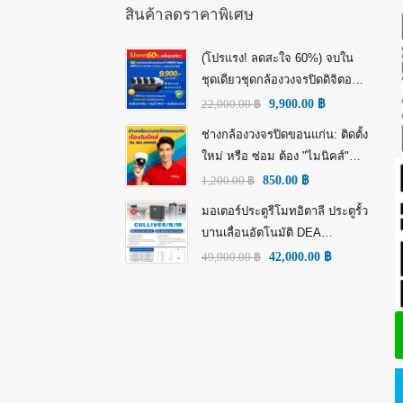
สินค้าลดราคาพิเศษ
(โปรแรง! ลดสะใจ 60%) จบใน
ชุดเดียวชุดกล้องวงจรปิดดิจิตอล
IP Tiandy 4MP (คมชัดกว่า Full
22,000.00
฿
9,900.00
฿
HD)
ช่างกล้องวงจรปิดขอนแก่น: ติดตั้ง
ใหม่ หรือ ซ่อม ต้อง "ไมนิคส์"
(MINICS)
1,200.00
฿
850.00
฿
มอเตอร์ประตูรีโมทอิตาลี ประตูรั้ว
บานเลื่อนอัตโนมัติ DEA
GULLIVER/N/M: พลัง อิตาลี เพื่อ
49,900.00
฿
42,000.00
฿
ความทนทานที่เหนือกว่า!