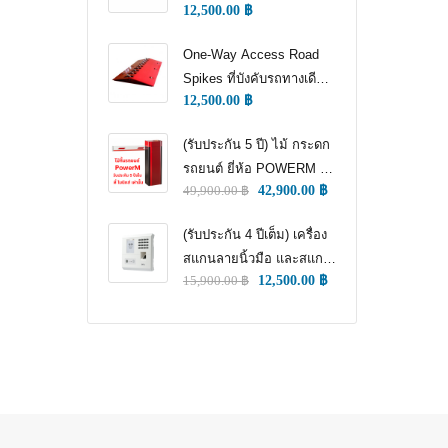
12,500.00
฿
WAY TRAFFIC
CONTROL)
One-Way Access Road
Spikes ที่บังคับรถทางเดียว
12,500.00
฿
(ONE WAY TRAFFIC
CONTROL) (หนามแทง
(รับประกัน 5 ปี) ไม้ กระดก
ล้อ)
รถยนต์ ยี่ห้อ POWERM รุ่น
49,900.00
฿
42,900.00
฿
9000 ทนทานสูงที่สุด อึด
ทน แกร่ง รับประกัน 5 ปีเต็ม
(รับประกัน 4 ปีเต็ม) เครื่อง
สแกนลายนิ้วมือ และสแกน
15,900.00
฿
12,500.00
฿
ใบหน้า สำหรับลงเวลา
พนักงาน แชทเคเทโค
ZKTECO ของแท้