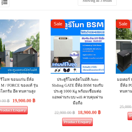
Showing all 3 results
Sale
Sale
 รีโมท ขอนแก่น ยี่ห้อ
ประตูรีโมทอัตโนมัติ Auto
มอเตอร์ 
 / FORCE ของแท้ รุ่น
Sliding GATE ยี่ห้อ BSM รองรับ
ยี่ห้อ
ิโลกรัม อึด ทนทานสูง
ประตู 1000 Kg พร้อมเชื่อมต่อ
ทนทานส
แอพผ่านระบบ wifi ควบคุมผ่าน
19,900.00
฿
0.00
฿
มือถือ
25,000
Product Enquiry
18,900.00
฿
22,900.00
฿
P
Product Enquiry