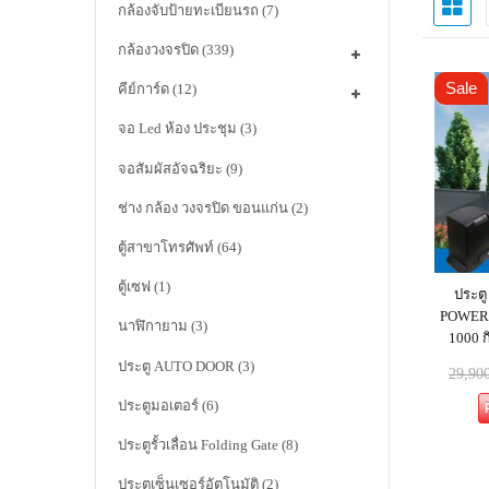
กล้องจับป้ายทะเบียนรถ
(7)
กล้องวงจรปิด
(339)
Sale
คีย์การ์ด
(12)
จอ Led ห้อง ประชุม
(3)
จอสัมผัสอัจฉริยะ
(9)
ช่าง กล้อง วงจรปิด ขอนแก่น
(2)
ตู้สาขาโทรศัพท์
(64)
ตู้เซฟ
(1)
ประตู
POWER M
นาฬิกายาม
(3)
1000 ก
ประตู AUTO DOOR
(3)
29,90
ประตูมอเตอร์
(6)
ประตูรั้วเลื่อน Folding Gate
(8)
ประตูเซ็นเซอร์อัตโนมัติ
(2)