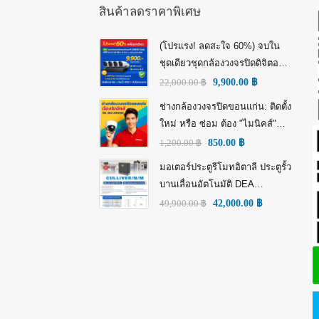
สินค้าลดราคาพิเศษ
(โปรแรง! ลดสะใจ 60%) จบใน
ชุดเดียวชุดกล้องวงจรปิดดิจิตอล
IP Tiandy 4MP (คมชัดกว่า Full
22,000.00
฿
9,900.00
฿
HD)
ช่างกล้องวงจรปิดขอนแก่น: ติดตั้ง
ใหม่ หรือ ซ่อม ต้อง "ไมนิคส์"
(MINICS)
1,200.00
฿
850.00
฿
มอเตอร์ประตูรีโมทอิตาลี ประตูรั้ว
บานเลื่อนอัตโนมัติ DEA
GULLIVER/N/M: พลัง อิตาลี เพื่อ
49,900.00
฿
42,000.00
฿
ความทนทานที่เหนือกว่า!