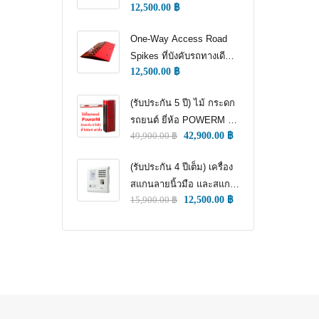
12,500.00
฿
WAY TRAFFIC
CONTROL)
One-Way Access Road
Spikes ที่บังคับรถทางเดียว
12,500.00
฿
(ONE WAY TRAFFIC
CONTROL) (หนามแทง
(รับประกัน 5 ปี) ไม้ กระดก
ล้อ)
รถยนต์ ยี่ห้อ POWERM รุ่น
49,900.00
฿
42,900.00
฿
9000 ทนทานสูงที่สุด อึด
ทน แกร่ง รับประกัน 5 ปีเต็ม
(รับประกัน 4 ปีเต็ม) เครื่อง
สแกนลายนิ้วมือ และสแกน
15,900.00
฿
12,500.00
฿
ใบหน้า สำหรับลงเวลา
พนักงาน แชทเคเทโค
ZKTECO ของแท้