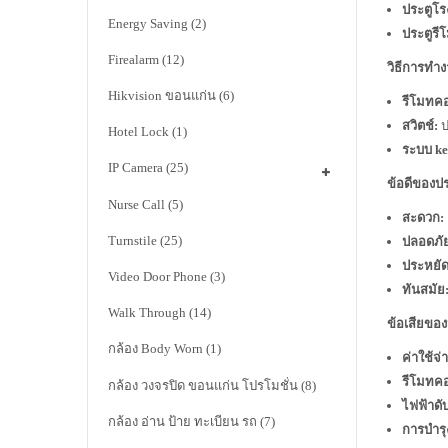
ประตูโร
Energy Saving
(2)
ประตูรี
Firealarm
(12)
วิธีการทำ
Hikvision ขอนแก่น
(6)
รีโมทค
สวิตช์:
ป
Hotel Lock
(1)
ระบบ ke
IP Camera
(25)
ข้อดีของปร
Nurse Call
(5)
สะดวก:
Turnstile
(25)
ปลอดภั
ประหยัด
Video Door Phone
(3)
ทันสมัย
Walk Through
(14)
ข้อเสียของ
กล้อง Body Worn
(1)
ค่าใช้จ่
รีโมทค
กล้อง วงจรปิด ขอนแก่น โปรโมชั่น
(8)
ไฟฟ้าดั
กล้อง อ่าน ป้าย ทะเบียน รถ
(7)
การบำรุ