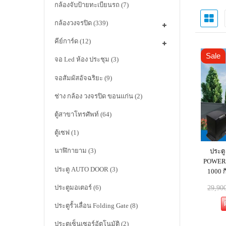
กล้องจับป้ายทะเบียนรถ
(7)
กล้องวงจรปิด
(339)
คีย์การ์ด
(12)
Sale
จอ Led ห้อง ประชุม
(3)
จอสัมผัสอัจฉริยะ
(9)
ช่าง กล้อง วงจรปิด ขอนแก่น
(2)
ตู้สาขาโทรศัพท์
(64)
ตู้เซฟ
(1)
นาฬิกายาม
(3)
ประตู
POWER M
ประตู AUTO DOOR
(3)
1000 ก
ประตูมอเตอร์
(6)
29,90
ประตูรั้วเลื่อน Folding Gate
(8)
ประตูเซ็นเซอร์อัตโนมัติ
(2)