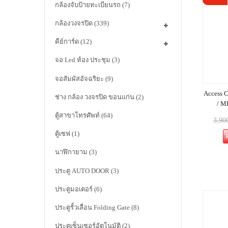
กล้องจับป้ายทะเบียนรถ
(7)
กล้องวงจรปิด
(339)
คีย์การ์ด
(12)
จอ Led ห้อง ประชุม
(3)
จอสัมผัสอัจฉริยะ
(9)
Access C
ช่าง กล้อง วงจรปิด ขอนแก่น
(2)
/ M
ตู้สาขาโทรศัพท์
(64)
3,90
ตู้เซฟ
(1)
นาฬิกายาม
(3)
ประตู AUTO DOOR
(3)
ประตูมอเตอร์
(6)
ประตูรั้วเลื่อน Folding Gate
(8)
ประตูเซ็นเซอร์อัตโนมัติ
(2)