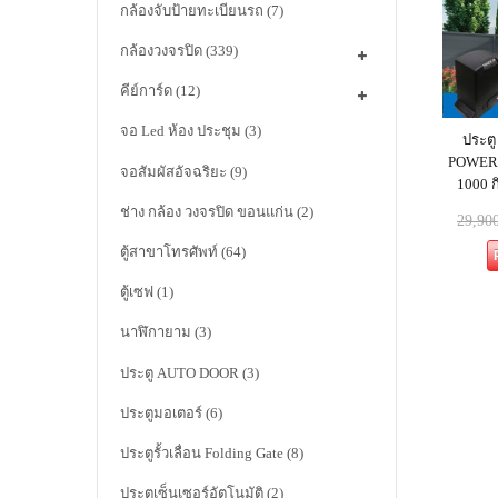
กล้องจับป้ายทะเบียนรถ
(7)
กล้องวงจรปิด
(339)
คีย์การ์ด
(12)
จอ Led ห้อง ประชุม
(3)
ประตู
POWER M
จอสัมผัสอัจฉริยะ
(9)
1000 ก
ช่าง กล้อง วงจรปิด ขอนแก่น
(2)
29,90
ตู้สาขาโทรศัพท์
(64)
ตู้เซฟ
(1)
นาฬิกายาม
(3)
ประตู AUTO DOOR
(3)
ประตูมอเตอร์
(6)
ประตูรั้วเลื่อน Folding Gate
(8)
ประตูเซ็นเซอร์อัตโนมัติ
(2)