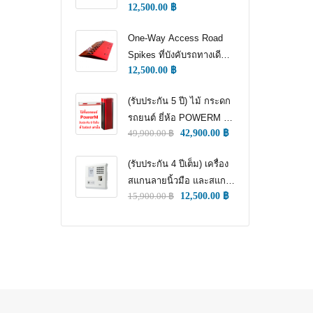
12,500.00
฿
WAY TRAFFIC
CONTROL)
One-Way Access Road
Spikes ที่บังคับรถทางเดียว
12,500.00
฿
(ONE WAY TRAFFIC
CONTROL) (หนามแทง
(รับประกัน 5 ปี) ไม้ กระดก
ล้อ)
รถยนต์ ยี่ห้อ POWERM รุ่น
49,900.00
฿
42,900.00
฿
9000 ทนทานสูงที่สุด อึด
ทน แกร่ง รับประกัน 5 ปีเต็ม
(รับประกัน 4 ปีเต็ม) เครื่อง
สแกนลายนิ้วมือ และสแกน
15,900.00
฿
12,500.00
฿
ใบหน้า สำหรับลงเวลา
พนักงาน แชทเคเทโค
ZKTECO ของแท้