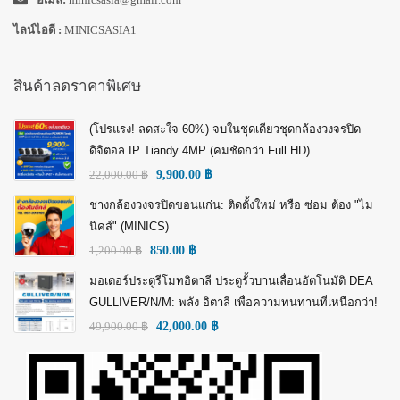
ไลน์ไอดี :
MINICSASIA1
สินค้าลดราคาพิเศษ
(โปรแรง! ลดสะใจ 60%) จบในชุดเดียวชุดกล้องวงจรปิด
ดิจิตอล IP Tiandy 4MP (คมชัดกว่า Full HD)
22,000.00
฿
9,900.00
฿
ช่างกล้องวงจรปิดขอนแก่น: ติดตั้งใหม่ หรือ ซ่อม ต้อง "ไม
นิคส์" (MINICS)
1,200.00
฿
850.00
฿
มอเตอร์ประตูรีโมทอิตาลี ประตูรั้วบานเลื่อนอัตโนมัติ DEA
GULLIVER/N/M: พลัง อิตาลี เพื่อความทนทานที่เหนือกว่า!
49,900.00
฿
42,000.00
฿