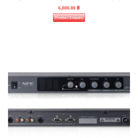
6,800.00
฿
Product Enquiry