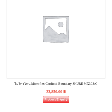
ไมโครโฟน Microflex Cardioid Boundary SHURE MX393/C
23,850.00
฿
Product Enquiry