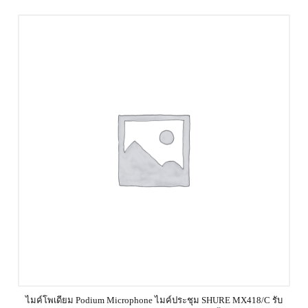
ไมค์โพเดียม Podium Microphone ไมค์ประชุม SHURE MX418/C รับ