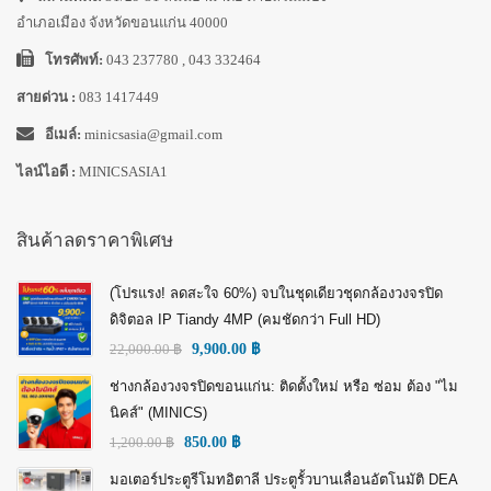
อำเภอเมือง จังหวัดขอนแก่น 40000
โทรศัพท์:
043 237780 , 043 332464
สายด่วน :
083 1417449
อีเมล์:
minicsasia@gmail.com
ไลน์ไอดี :
MINICSASIA1
สินค้าลดราคาพิเศษ
(โปรแรง! ลดสะใจ 60%) จบในชุดเดียวชุดกล้องวงจรปิด
ดิจิตอล IP Tiandy 4MP (คมชัดกว่า Full HD)
22,000.00
฿
9,900.00
฿
ช่างกล้องวงจรปิดขอนแก่น: ติดตั้งใหม่ หรือ ซ่อม ต้อง "ไม
นิคส์" (MINICS)
1,200.00
฿
850.00
฿
มอเตอร์ประตูรีโมทอิตาลี ประตูรั้วบานเลื่อนอัตโนมัติ DEA