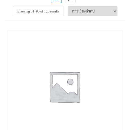
Showing 81–
96
of 123 results