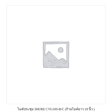
ไมค์ประชุม SHURE CVG18S‐B/C (ก้านไมค์ยาว 18 นิ้ว )