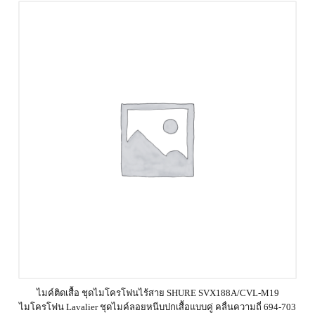
ไมค์ติดเสื้อ ชุดไมโครโฟนไร้สาย SHURE SVX188A/CVL-M19
ไมโครโฟน Lavalier ชุดไมค์ลอยหนีบปกเสื้อแบบคู่ คลื่นความถี่ 694-703