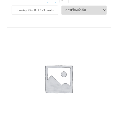
Showing 49–
80
of 123 results