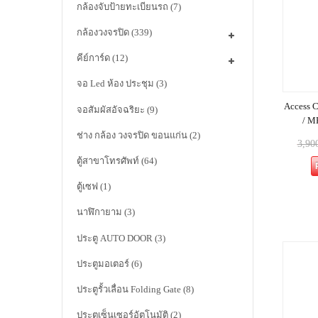
กล้องจับป้ายทะเบียนรถ
(7)
กล้องวงจรปิด
(339)
คีย์การ์ด
(12)
จอ Led ห้อง ประชุม
(3)
Access C
จอสัมผัสอัจฉริยะ
(9)
/ M
ช่าง กล้อง วงจรปิด ขอนแก่น
(2)
3,90
ตู้สาขาโทรศัพท์
(64)
ตู้เซฟ
(1)
นาฬิกายาม
(3)
ประตู AUTO DOOR
(3)
ประตูมอเตอร์
(6)
ประตูรั้วเลื่อน Folding Gate
(8)
ประตูเซ็นเซอร์อัตโนมัติ
(2)