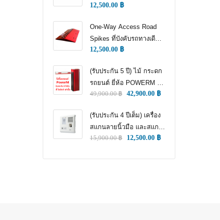
12,500.00
฿
WAY TRAFFIC
CONTROL)
One-Way Access Road
Spikes ที่บังคับรถทางเดียว
12,500.00
฿
(ONE WAY TRAFFIC
CONTROL) (หนามแทง
(รับประกัน 5 ปี) ไม้ กระดก
ล้อ)
รถยนต์ ยี่ห้อ POWERM รุ่น
49,900.00
฿
42,900.00
฿
9000 ทนทานสูงที่สุด อึด
ทน แกร่ง รับประกัน 5 ปีเต็ม
(รับประกัน 4 ปีเต็ม) เครื่อง
สแกนลายนิ้วมือ และสแกน
15,900.00
฿
12,500.00
฿
ใบหน้า สำหรับลงเวลา
พนักงาน แชทเคเทโค
ZKTECO ของแท้