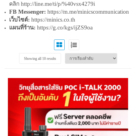
คลิก
http://line.me/ti/p/%40vsx4279i
FB Messenger:
https://m.me/minicscommunication
เว็บไซต์:
https://minics.co.th
แผนที่ร้าน:
https://g.co/kgs/ijZS9oa
Showing all 10 results