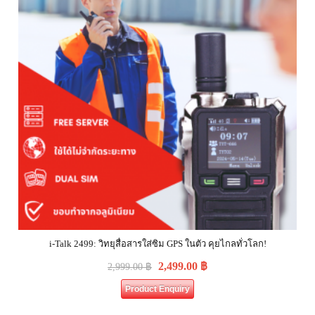
i-Talk 2499: วิทยุสื่อสารใส่ซิม GPS ในตัว คุยไกลทั่วโลก!
2,499.00
฿
2,999.00
฿
Product Enquiry