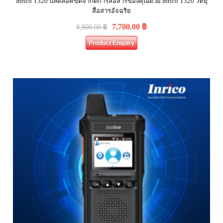
Inrico T320 ปลดล็อคขีดจำกัดการสื่อสารของคุณด้วย Inrico T320 วิทยุ
สื่อสารอัจฉริย
7,700.00
฿
8,900.00
฿
Product Enquiry