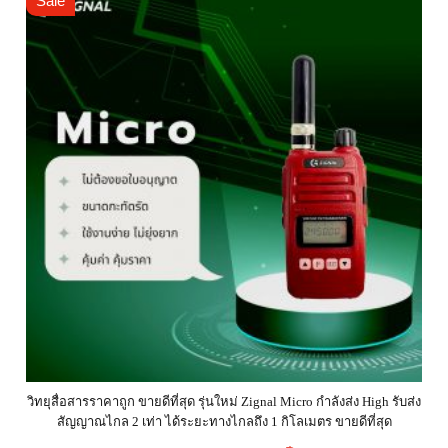
Sale
วิทยุสื่อสารราคาถูก ขายดีที่สุด รุ่นใหม่ Zignal Micro กำลังส่ง High รับส่ง
สัญญาณไกล 2 เท่า ได้ระยะทางไกลถึง 1 กิโลเมตร ขายดีที่สุด