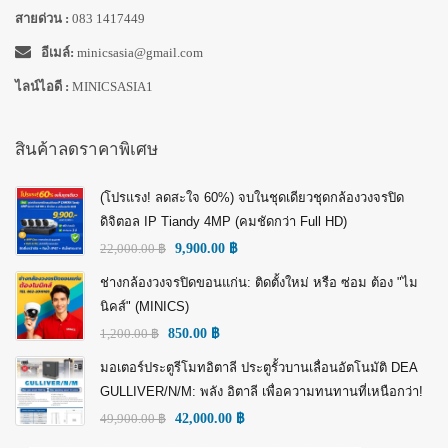
สายด่วน :
083 1417449
อีเมล์:
minicsasia@gmail.com
ไลน์ไอดี :
MINICSASIA1
สินค้าลดราคาพิเศษ
(โปรแรง! ลดสะใจ 60%) จบในชุดเดียวชุดกล้องวงจรปิด
ดิจิตอล IP Tiandy 4MP (คมชัดกว่า Full HD)
22,000.00
฿
9,900.00
฿
ช่างกล้องวงจรปิดขอนแก่น: ติดตั้งใหม่ หรือ ซ่อม ต้อง "ไม
นิคส์" (MINICS)
1,200.00
฿
850.00
฿
มอเตอร์ประตูรีโมทอิตาลี ประตูรั้วบานเลื่อนอัตโนมัติ DEA
GULLIVER/N/M: พลัง อิตาลี เพื่อความทนทานที่เหนือกว่า!
49,900.00
฿
42,000.00
฿