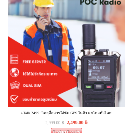
i-Talk 2499: วิทยุสื่อสารใส่ซิม GPS ในตัว คุยไกลทั่วโลก!
2,499.00
฿
2,999.00
฿
Product Enquiry