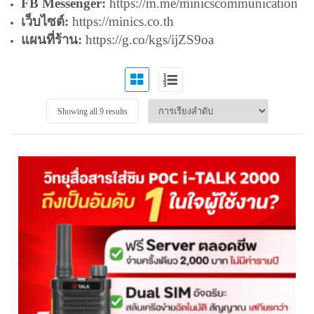
FB Messenger:
https://m.me/minicscommunication
เว็บไซต์:
https://minics.co.th
แผนที่ร้าน:
https://g.co/kgs/ijZS9oa
Showing all 9 results