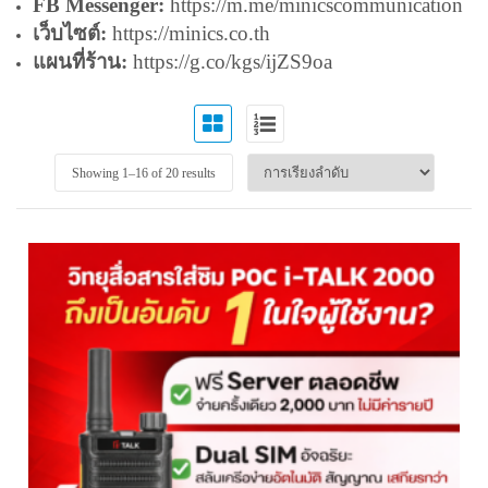
FB Messenger:
https://m.me/minicscommunication
เว็บไซต์:
https://minics.co.th
แผนที่ร้าน:
https://g.co/kgs/ijZS9oa
Showing 1–
16
of 20 results