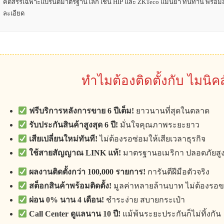
คัดสรรเฉพาะแบรนด์มาตรฐานโลก เช่น HIP และ ZKTeco แม่นยำ ทนทาน พร้อมส
ละเอียด
ทำไมต้องติดตั้งกับ ไมนิค
ฟรีบริการหลังการขาย 6 ปีเต็ม!
ยาวนานที่สุดในตลาด
รับประกันสินค้าสูงสุด 6 ปี!
มั่นใจคุณภาพระยะยาว
เสียเปลี่ยนใหม่ทันที!
ไม่ต้องรอซ่อมให้เสียเวลาธุรกิจ
ใช้สายสัญญาณ LINK แท้!
มาตรฐานอเมริกา ปลอดภัยสู
ผลงานติดตั้งกว่า 100,000 รายการ!
การันตีฝีมือตัวจริง
สต็อกสินค้าพร้อมติดตั้ง!
มูลค่าหลายล้านบาท ไม่ต้องรอ
ผ่อน 0% นาน 4 เดือน!
ชำระง่าย สบายกระเป๋า
Call Center ดูแลนาน 10 ปี!
แม้พ้นระยะประกันก็ไม่ทิ้งกัน