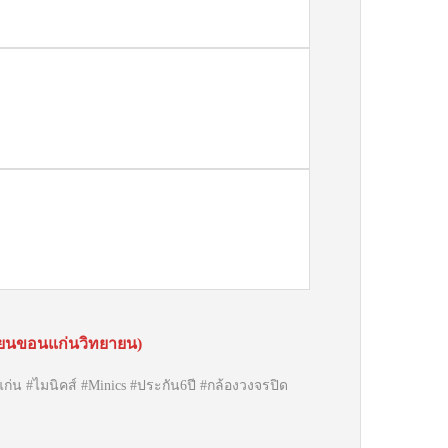
รียนขอนแก่นวิทยายน)
น #ไมนิคส์ #Minics #ประกัน6ปี #กล้องวงจรปิด