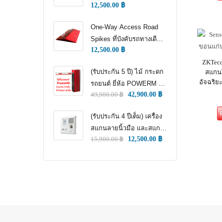
12,500.00
฿
WAY TRAFFIC
CONTROL)
One-Way Access Road
Spikes ที่บังคับรถทางเดียว
12,500.00
฿
(ONE WAY TRAFFIC
ZKTeco
CONTROL) (หนามแทง
(รับประกัน 5 ปี) ไม้ กระดก
สแกนใ
ล้อ)
อัจฉริย
รถยนต์ ยี่ห้อ POWERM รุ่น
49,900.00
฿
42,900.00
฿
9000 ทนทานสูงที่สุด อึด
ทน แกร่ง รับประกัน 5 ปีเต็ม
(รับประกัน 4 ปีเต็ม) เครื่อง
สแกนลายนิ้วมือ และสแกน
15,900.00
฿
12,500.00
฿
ใบหน้า สำหรับลงเวลา
พนักงาน แชทเคเทโค
ZKTECO ของแท้