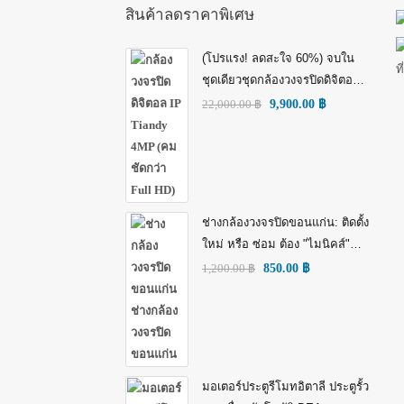
สินค้าลดราคาพิเศษ
(โปรแรง! ลดสะใจ 60%) จบใน
ชุดเดียวชุดกล้องวงจรปิดดิจิตอล
IP Tiandy 4MP (คมชัดกว่า Full
22,000.00
฿
9,900.00
฿
HD)
ช่างกล้องวงจรปิดขอนแก่น: ติดตั้ง
ใหม่ หรือ ซ่อม ต้อง "ไมนิคส์"
(MINICS)
1,200.00
฿
850.00
฿
มอเตอร์ประตูรีโมทอิตาลี ประตูรั้ว