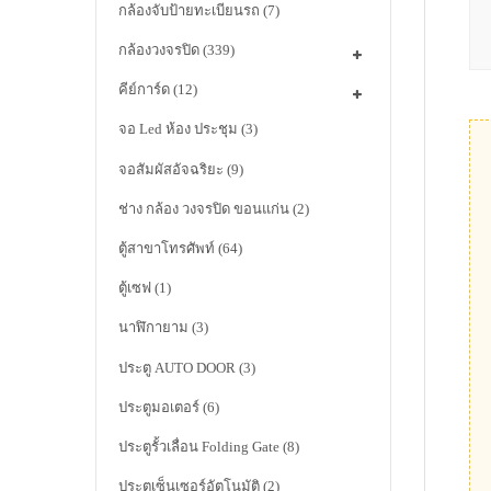
กล้องจับป้ายทะเบียนรถ
(7)
กล้องวงจรปิด
(339)
คีย์การ์ด
(12)
จอ Led ห้อง ประชุม
(3)
จอสัมผัสอัจฉริยะ
(9)
ช่าง กล้อง วงจรปิด ขอนแก่น
(2)
ตู้สาขาโทรศัพท์
(64)
ตู้เซฟ
(1)
นาฬิกายาม
(3)
ประตู AUTO DOOR
(3)
ประตูมอเตอร์
(6)
ประตูรั้วเลื่อน Folding Gate
(8)
ประตูเซ็นเซอร์อัตโนมัติ
(2)