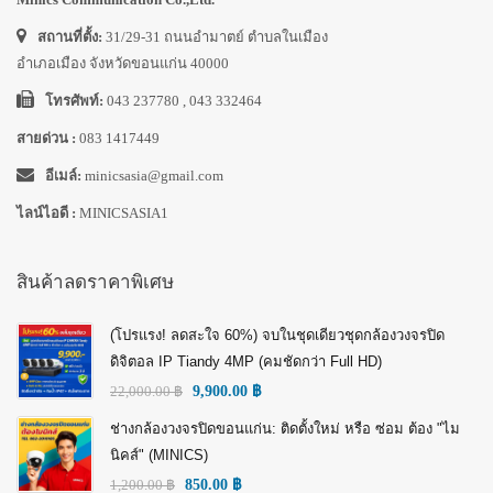
สถานที่ตั้ง:
31/29-31 ถนนอำมาตย์ ตำบลในเมือง
อำเภอเมือง จังหวัดขอนแก่น 40000
โทรศัพท์:
043 237780 , 043 332464
สายด่วน :
083 1417449
อีเมล์:
minicsasia@gmail.com
ไลน์ไอดี :
MINICSASIA1
สินค้าลดราคาพิเศษ
(โปรแรง! ลดสะใจ 60%) จบในชุดเดียวชุดกล้องวงจรปิด
ดิจิตอล IP Tiandy 4MP (คมชัดกว่า Full HD)
22,000.00
฿
9,900.00
฿
ช่างกล้องวงจรปิดขอนแก่น: ติดตั้งใหม่ หรือ ซ่อม ต้อง "ไม
นิคส์" (MINICS)
1,200.00
฿
850.00
฿