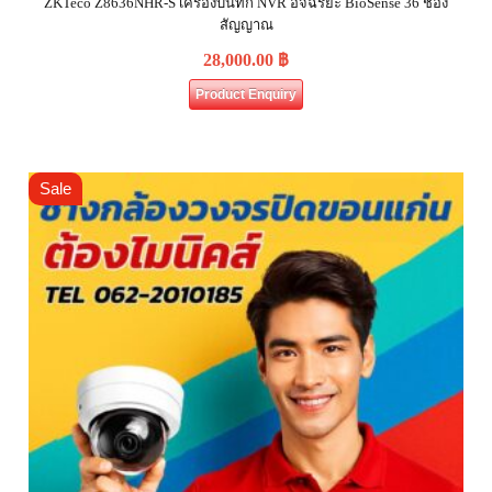
ZKTeco Z8636NHR-S เครื่องบันทึก NVR อัจฉริยะ BioSense 36 ช่อง
สัญญาณ
28,000.00
฿
Product Enquiry
Sale