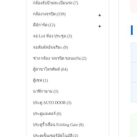
กล้องจับป้ายทะเบียนรถ
(7)
กล้องวงจรปิด
(339)
คีย์การ์ด
(12)
จอ Led ห้อง ประชุม
(3)
จอสัมผัสอัจฉริยะ
(9)
ช่าง กล้อง วงจรปิด ขอนแก่น
(2)
ตู้สาขาโทรศัพท์
(64)
ตู้เซฟ
(1)
นาฬิกายาม
(3)
ประตู AUTO DOOR
(3)
ประตูมอเตอร์
(6)
ประตูรั้วเลื่อน Folding Gate
(8)
ประตูเซ็นเซอร์อัตโนมัติ
(2)