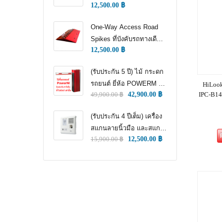
12,500.00
฿
WAY TRAFFIC
CONTROL)
One-Way Access Road
Spikes ที่บังคับรถทางเดียว
12,500.00
฿
(ONE WAY TRAFFIC
CONTROL) (หนามแทง
(รับประกัน 5 ปี) ไม้ กระดก
ล้อ)
รถยนต์ ยี่ห้อ POWERM รุ่น
HiLook
IPC-B14
49,900.00
฿
42,900.00
฿
9000 ทนทานสูงที่สุด อึด
ทน แกร่ง รับประกัน 5 ปีเต็ม
(รับประกัน 4 ปีเต็ม) เครื่อง
สแกนลายนิ้วมือ และสแกน
15,900.00
฿
12,500.00
฿
ใบหน้า สำหรับลงเวลา
พนักงาน แชทเคเทโค
ZKTECO ของแท้