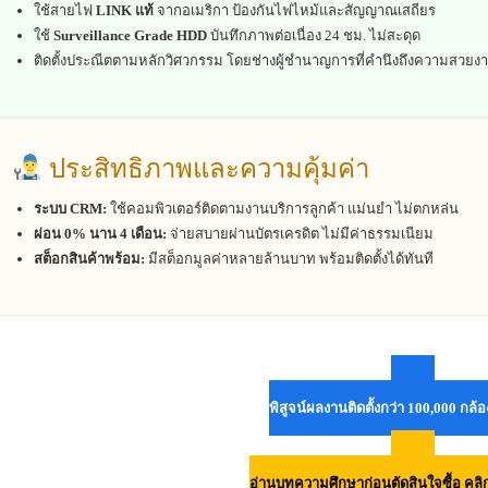
ใช้สายไฟ
LINK แท้
จากอเมริกา ป้องกันไฟไหม้และสัญญาณเสถียร
ใช้
Surveillance Grade HDD
บันทึกภาพต่อเนื่อง 24 ชม. ไม่สะดุด
ติดตั้งประณีตตามหลักวิศวกรรม โดยช่างผู้ชำนาญการที่คำนึงถึงความสวยง
ประสิทธิภาพและความคุ้มค่า
ระบบ CRM:
ใช้คอมพิวเตอร์ติดตามงานบริการลูกค้า แม่นยำ ไม่ตกหล่น
ผ่อน 0% นาน 4 เดือน:
จ่ายสบายผ่านบัตรเครดิต ไม่มีค่าธรรมเนียม
สต็อกสินค้าพร้อม:
มีสต็อกมูลค่าหลายล้านบาท พร้อมติดตั้งได้ทันที
พิสูจน์ผลงานติดตั้งกว่า 100,000 กล้อ
อ่านบทความศึกษาก่อนตัดสินใจซื้อ คลิกที