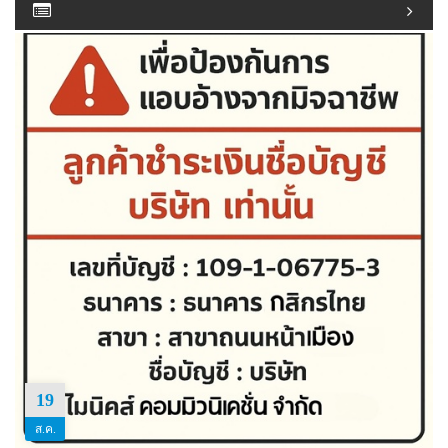
19
ส.ค.