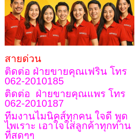
สายด่วน
ติดต่อ ฝ่ายขายคุณเฟริน โทร
062-2010185
ติดต่อ ฝ่ายขายคุณแพร โทร
062-2010187
ทีมงานไมนิคส์ทุกคน ใจดี พูด
ไพเราะ เอาใจใส่ลูกค้าทุกท่าน
ที่สุดๆๆ