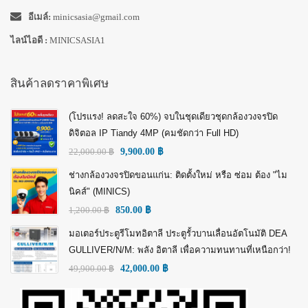
อีเมล์:
minicsasia@gmail.com
ไลน์ไอดี :
MINICSASIA1
สินค้าลดราคาพิเศษ
(โปรแรง! ลดสะใจ 60%) จบในชุดเดียวชุดกล้องวงจรปิด
ดิจิตอล IP Tiandy 4MP (คมชัดกว่า Full HD)
22,000.00
฿
9,900.00
฿
ช่างกล้องวงจรปิดขอนแก่น: ติดตั้งใหม่ หรือ ซ่อม ต้อง "ไม
นิคส์" (MINICS)
1,200.00
฿
850.00
฿
มอเตอร์ประตูรีโมทอิตาลี ประตูรั้วบานเลื่อนอัตโนมัติ DEA
GULLIVER/N/M: พลัง อิตาลี เพื่อความทนทานที่เหนือกว่า!
49,900.00
฿
42,000.00
฿