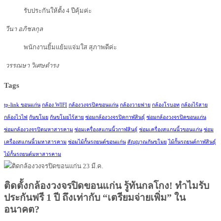
รับประกันให้ตั้ง 4 ปีคุ้มค่ะ
วีนา อภิชลกุล
พนักงานยิ้มแย้มแจ่มใส สุภาพดีค่ะ
วรรณษา วิเศษดำรง
Tags
tp-link ขอนแก่น
กล้อง WIFI
กล้องวงจรปิดขอนแก่น
กล้องวายฟาย
กล้องโรบอท
กล้องไร้สาย
กล้องไวไฟ
กันขโมย
กันขโมยไร้สาย
ซ่อมกล้องวงจรปิดกาฬสินธุ์
ซ่อมกล้องวงจรปิดขอนแก่น
ซ่อมกล้องวงจรปิดมหาสารคาม
ซ่อมเครื่องสแกนนิ้วกาฬสินธุ์
ซ่อมเครื่องสแกนนิ้วขอนแก่น
ซ่อม
เครื่องสแกนนิ้วมหาสารคาม
ซ่อมไม้กั้นรถยนต์ขอนแก่น
สัญญาณกันขโมย
ไม้กั้นรถยนต์กาฬสินธุ์
ไม้กั้นรถยนต์มหาสารคาม
23
มี.ค.
ติดตั้งกล้องวงจรปิดขอนแก่น รู้ทันกลโกง! ทำไมรับ
ประกันฟรี 1 ปี ถึงเท่ากับ “เตรียมจ่ายเพิ่ม” ใน
อนาคต?