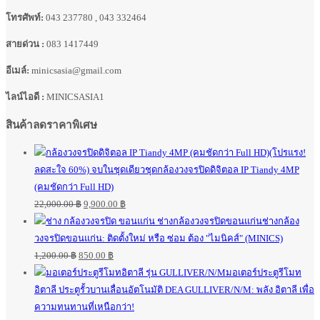
โทรศัพท์:
043 237780 , 043 332464
สายด่วน :
083 1417449
อีเมล์:
minicsasia@gmail.com
ไลน์ไอดี :
MINICSASIA1
สินค้าลดราคาพิเศษ
(โปรแรง!
ลดสะใจ 60%) จบในชุดเดียวชุดกล้องวงจรปิดดิจิตอล IP Tiandy 4MP
(คมชัดกว่า Full HD)
22,000.00
฿
9,900.00
฿
ช่างกล้อง
วงจรปิดขอนแก่น: ติดตั้งใหม่ หรือ ซ่อม ต้อง "ไมนิคส์" (MINICS)
1,200.00
฿
850.00
฿
มอเตอร์ประตูรีโมท
อิตาลี ประตูรั้วบานเลื่อนอัตโนมัติ DEA GULLIVER/N/M: พลัง อิตาลี เพื่อ
ความทนทานที่เหนือกว่า!