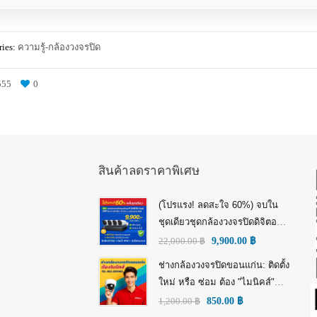
ies:
ความรู้-กล้องวงจรปิด
555
0
สินค้าลดราคาพิเศษ
(โปรแรง! ลดสะใจ 60%) จบใน
ชุดเดียวชุดกล้องวงจรปิดดิจิตอล
IP Tiandy 4MP (คมชัดกว่า Full
22,000.00
฿
9,900.00
฿
HD)
ช่างกล้องวงจรปิดขอนแก่น: ติดตั้ง
ใหม่ หรือ ซ่อม ต้อง "ไมนิคส์"
(MINICS)
1,200.00
฿
850.00
฿