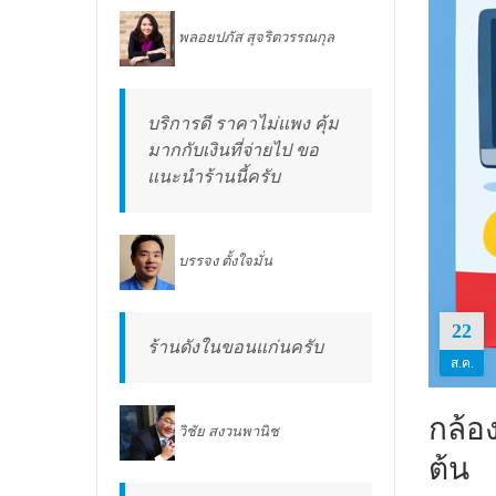
พลอยปภัส สุจริตวรรณกุล
บริการดี ราคาไม่แพง คุ้ม
มากกับเงินที่จ่ายไป ขอ
แนะนำร้านนี้ครับ
บรรจง ตั้งใจมั่น
22
ร้านดังในขอนแก่นครับ
ส.ค.
กล้อ
วิชัย สงวนพานิช
ต้น