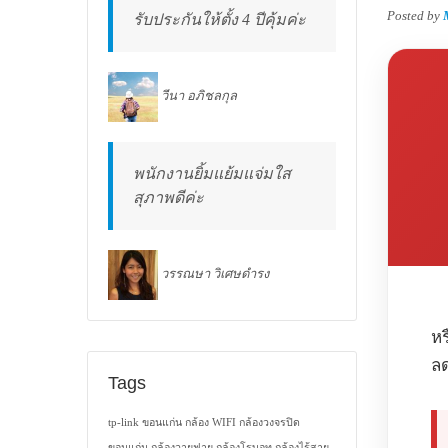
Posted by
รับประกันให้ตั้ง 4 ปีคุ้มค่ะ
วีนา อภิชลกุล
พนักงานยิ้มแย้มแจ่มใส
สุภาพดีค่ะ
วรรณษา วิเศษดำรง
หร
ล
Tags
tp-link ขอนแก่น
กล้อง WIFI
กล้องวงจรปิด
ขอนแก่น
กล้องวายฟาย
กล้องโรบอท
กล้องไร้สาย