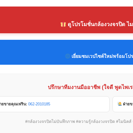
ดูโปรโมชั่นกล้องวงจรปิด ไมนิค
เยี่ยมชมเวปไซต์ใหม่พร้อมโปรโ
ปรึกษาทีมงานมืออาชีพ (ใจดี พูดไพเรา
่ายขายคุณเฟริน:
062-2010185
ฝ่าย
#กล้องวงจรปิดไม่บันทึกภาพ #ความรู้กล้องวงจรปิด #ไมนิคส